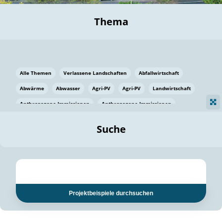
Thema
Alle Themen
Verlassene Landschaften
Abfallwirtschaft
Abwärme
Abwasser
Agri-PV
Agri-PV
Landwirtschaft
Anthropogene Immissionen
Anthropogene Immissionen
Vermeidung von Lebensmittelverlusten
Baden Württemberg
Suche
Ostsee
Bauen
Baumaterial
Bayern
Bayern
Beatmungssysteme
Beratung
Berlin
Bestäuber
bilaterale Zu-sammenarbeit
bilaterale Zu-sammenarbeit
Bildung
Bildung / Kommunikation
Projektbeispiele durchsuchen
Bildung für nachhaltige Entwicklung
Pflanzenkohle
Biodiversität
Biodiversität
Biogas
Biogas