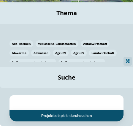
Thema
Alle Themen
Verlassene Landschaften
Abfallwirtschaft
Abwärme
Abwasser
Agri-PV
Agri-PV
Landwirtschaft
Anthropogene Immissionen
Anthropogene Immissionen
Vermeidung von Lebensmittelverlusten
Baden Württemberg
Suche
Ostsee
Bauen
Baumaterial
Bayern
Bayern
Beatmungssysteme
Beratung
Berlin
Bestäuber
bilaterale Zu-sammenarbeit
bilaterale Zu-sammenarbeit
Bildung
Bildung / Kommunikation
Projektbeispiele durchsuchen
Bildung für nachhaltige Entwicklung
Pflanzenkohle
Biodiversität
Biodiversität
Biogas
Biogas