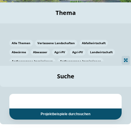
Thema
Alle Themen
Verlassene Landschaften
Abfallwirtschaft
Abwärme
Abwasser
Agri-PV
Agri-PV
Landwirtschaft
Anthropogene Immissionen
Anthropogene Immissionen
Vermeidung von Lebensmittelverlusten
Baden Württemberg
Suche
Ostsee
Bauen
Baumaterial
Bayern
Bayern
Beatmungssysteme
Beratung
Berlin
Bestäuber
bilaterale Zu-sammenarbeit
bilaterale Zu-sammenarbeit
Bildung
Bildung / Kommunikation
Projektbeispiele durchsuchen
Bildung für nachhaltige Entwicklung
Pflanzenkohle
Biodiversität
Biodiversität
Biogas
Biogas