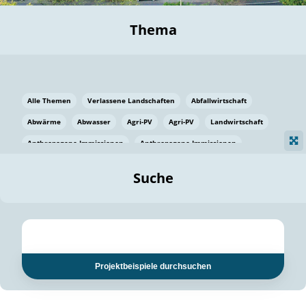
Thema
Alle Themen
Verlassene Landschaften
Abfallwirtschaft
Abwärme
Abwasser
Agri-PV
Agri-PV
Landwirtschaft
Anthropogene Immissionen
Anthropogene Immissionen
Vermeidung von Lebensmittelverlusten
Baden Württemberg
Suche
Ostsee
Bauen
Baumaterial
Bayern
Bayern
Beatmungssysteme
Beratung
Berlin
Bestäuber
bilaterale Zu-sammenarbeit
bilaterale Zu-sammenarbeit
Bildung
Bildung / Kommunikation
Projektbeispiele durchsuchen
Bildung für nachhaltige Entwicklung
Pflanzenkohle
Biodiversität
Biodiversität
Biogas
Biogas