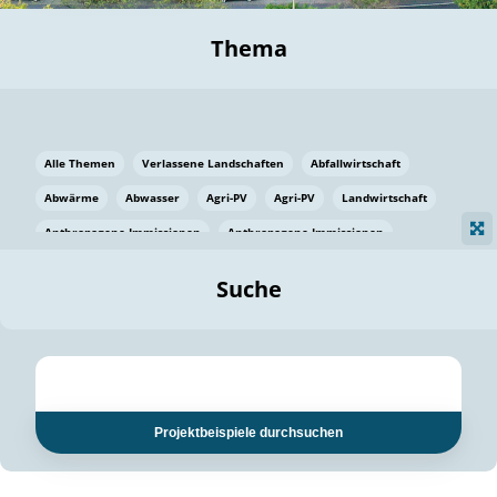
Thema
Alle Themen
Verlassene Landschaften
Abfallwirtschaft
Abwärme
Abwasser
Agri-PV
Agri-PV
Landwirtschaft
Anthropogene Immissionen
Anthropogene Immissionen
Vermeidung von Lebensmittelverlusten
Baden Württemberg
Suche
Ostsee
Bauen
Baumaterial
Bayern
Bayern
Beatmungssysteme
Beratung
Berlin
Bestäuber
bilaterale Zu-sammenarbeit
bilaterale Zu-sammenarbeit
Bildung
Bildung / Kommunikation
Projektbeispiele durchsuchen
Bildung für nachhaltige Entwicklung
Pflanzenkohle
Biodiversität
Biodiversität
Biogas
Biogas