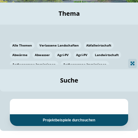
Thema
Alle Themen
Verlassene Landschaften
Abfallwirtschaft
Abwärme
Abwasser
Agri-PV
Agri-PV
Landwirtschaft
Anthropogene Immissionen
Anthropogene Immissionen
Vermeidung von Lebensmittelverlusten
Baden Württemberg
Suche
Ostsee
Bauen
Baumaterial
Bayern
Bayern
Beatmungssysteme
Beratung
Berlin
Bestäuber
bilaterale Zu-sammenarbeit
bilaterale Zu-sammenarbeit
Bildung
Bildung / Kommunikation
Projektbeispiele durchsuchen
Bildung für nachhaltige Entwicklung
Pflanzenkohle
Biodiversität
Biodiversität
Biogas
Biogas