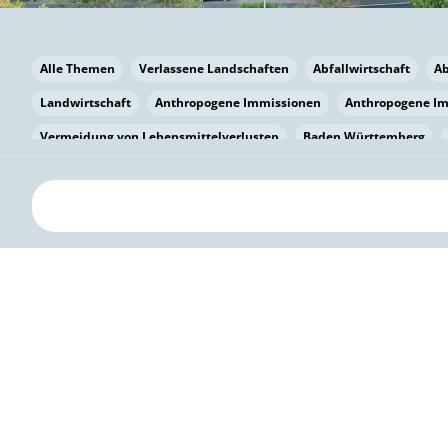
Alle Themen
Verlassene Landschaften
Abfallwirtschaft
A
Landwirtschaft
Anthropogene Immissionen
Anthropogene I
Vermeidung von Lebensmittelverlusten
Baden Württemberg
Bayern
Bayern
Beatmungssysteme
Beratung
Berlin
bilaterale Zu-sammenarbeit
Bildung
Bildung / Kommunikati
Pflanzenkohle
Biodiversität
Biodiversität
Biogas
Bioga
Vermeidung von Lebensmittelverlusten
Brandenburg
Breme
Bürgerwissenschaft
Capacity Building
Capacity Building
Kreislaufwirtschaft
Bürgerenergie
Bürgerbeteiligung
Citi
Citizen Science
Klimawandel
Klimakrise
Klimaschutz
Kooperation
Kooperation mit KMU
Grenzüberschreitend
D
Deutscher Umweltpreis
Digitale Bildung
Digitaler Landschaf