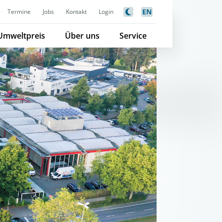
EN
Termine
Jobs
Kontakt
Login
Umweltpreis
Über uns
Service