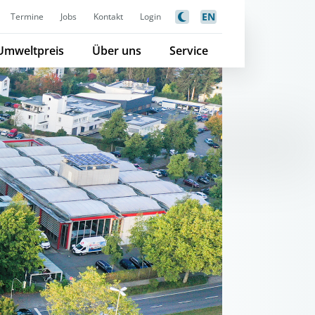
EN
Termine
Jobs
Kontakt
Login
Umweltpreis
Über uns
Service