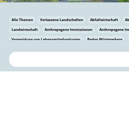
Alle Themen
Verlassene Landschaften
Abfallwirtschaft
A
Landwirtschaft
Anthropogene Immissionen
Anthropogene I
Vermeidung von Lebensmittelverlusten
Baden Württemberg
Bayern
Bayern
Beatmungssysteme
Beratung
Berlin
bilaterale Zu-sammenarbeit
Bildung
Bildung / Kommunikati
Pflanzenkohle
Biodiversität
Biodiversität
Biogas
Bioga
Vermeidung von Lebensmittelverlusten
Brandenburg
Breme
Bürgerwissenschaft
Capacity Building
Capacity Building
Circular Economy
Bürgerenergie
Bürgerbeteiligung
Citize
Bürgerwissenschaft
Klimawandel
Klimakrise
Klimaschutz
Kooperation
Kooperation mit KMU
Grenzüberschreitend
D
Deutscher Umweltpreis
Digitale Bildung
Digitaler Landschaf