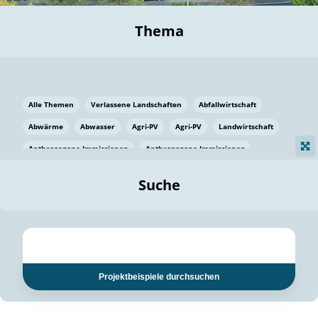
Thema
Alle Themen
Verlassene Landschaften
Abfallwirtschaft
Abwärme
Abwasser
Agri-PV
Agri-PV
Landwirtschaft
Anthropogene Immissionen
Anthropogene Immissionen
Vermeidung von Lebensmittelverlusten
Baden Württemberg
Suche
Ostsee
Bauen
Baumaterial
Bayern
Bayern
Beatmungssysteme
Beratung
Berlin
Bestäuber
bilaterale Zu-sammenarbeit
bilaterale Zu-sammenarbeit
Bildung
Bildung / Kommunikation
Projektbeispiele durchsuchen
Bildung für nachhaltige Entwicklung
Pflanzenkohle
Biodiversität
Biodiversität
Biogas
Biogas