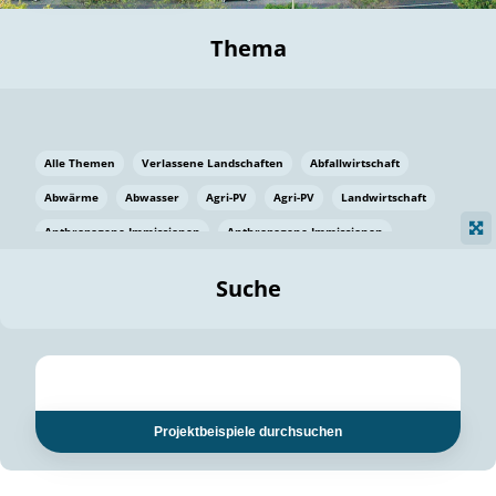
Thema
Alle Themen
Verlassene Landschaften
Abfallwirtschaft
Abwärme
Abwasser
Agri-PV
Agri-PV
Landwirtschaft
Anthropogene Immissionen
Anthropogene Immissionen
Vermeidung von Lebensmittelverlusten
Baden Württemberg
Suche
Ostsee
Bauen
Baumaterial
Bayern
Bayern
Beatmungssysteme
Beratung
Berlin
Bestäuber
bilaterale Zu-sammenarbeit
bilaterale Zu-sammenarbeit
Bildung
Bildung / Kommunikation
Projektbeispiele durchsuchen
Bildung für nachhaltige Entwicklung
Pflanzenkohle
Biodiversität
Biodiversität
Biogas
Biogas