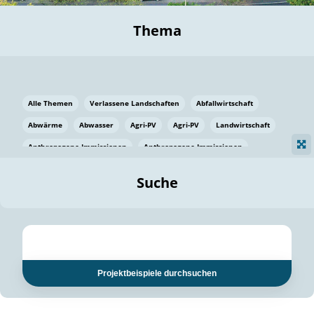
Thema
Alle Themen
Verlassene Landschaften
Abfallwirtschaft
Abwärme
Abwasser
Agri-PV
Agri-PV
Landwirtschaft
Anthropogene Immissionen
Anthropogene Immissionen
Vermeidung von Lebensmittelverlusten
Baden Württemberg
Suche
Ostsee
Bauen
Baumaterial
Bayern
Bayern
Beatmungssysteme
Beratung
Berlin
Bestäuber
bilaterale Zu-sammenarbeit
bilaterale Zu-sammenarbeit
Bildung
Bildung / Kommunikation
Projektbeispiele durchsuchen
Bildung für nachhaltige Entwicklung
Pflanzenkohle
Biodiversität
Biodiversität
Biogas
Biogas