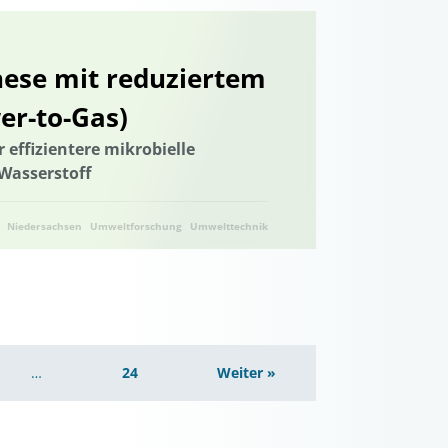
ese mit reduziertem
er-to-Gas)
 effizientere mikrobielle
Wasserstoff
Niedersachsen
Umweltforschung
Umwelttechnik
…
24
Weiter »