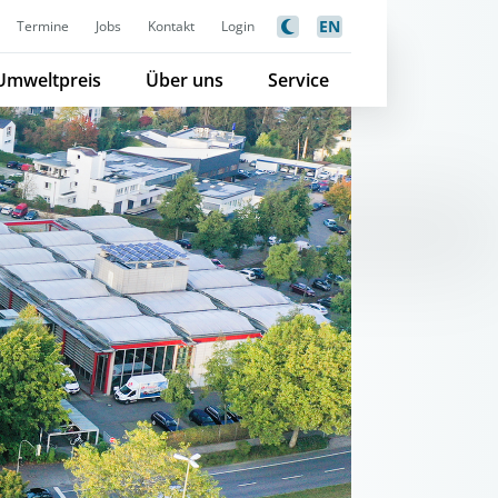
EN
Termine
Jobs
Kontakt
Login
Umweltpreis
Über uns
Service