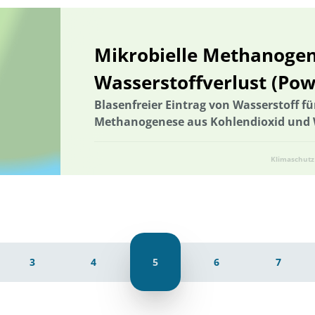
Mikrobielle Methanogen
Wasserstoffverlust (Pow
Blasenfreier Eintrag von Wasserstoff für
Methanogenese aus Kohlendioxid und 
Klimaschutz
3
4
5
6
7