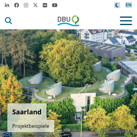
EN
Saarland
Projektbeispiele