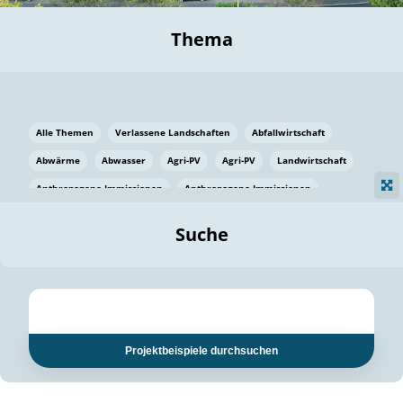
Thema
Alle Themen
Verlassene Landschaften
Abfallwirtschaft
Abwärme
Abwasser
Agri-PV
Agri-PV
Landwirtschaft
Anthropogene Immissionen
Anthropogene Immissionen
Vermeidung von Lebensmittelverlusten
Baden Württemberg
Suche
Ostsee
Bauen
Baumaterial
Bayern
Bayern
Beatmungssysteme
Beratung
Berlin
Bestäuber
bilaterale Zu-sammenarbeit
bilaterale Zu-sammenarbeit
Bildung
Bildung / Kommunikation
Projektbeispiele durchsuchen
Bildung für nachhaltige Entwicklung
Pflanzenkohle
Biodiversität
Biodiversität
Biogas
Biogas