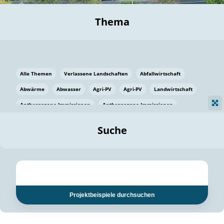
Thema
Alle Themen
Verlassene Landschaften
Abfallwirtschaft
Abwärme
Abwasser
Agri-PV
Agri-PV
Landwirtschaft
Anthropogene Immissionen
Anthropogene Immissionen
Vermeidung von Lebensmittelverlusten
Baden Württemberg
Suche
Ostsee
Bauen
Baumaterial
Bayern
Bayern
Beatmungssysteme
Beratung
Berlin
Bestäuber
bilaterale Zu-sammenarbeit
bilaterale Zu-sammenarbeit
Bildung
Bildung / Kommunikation
Projektbeispiele durchsuchen
Bildung für nachhaltige Entwicklung
Pflanzenkohle
Biodiversität
Biodiversität
Biogas
Biogas