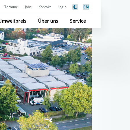
EN
Termine
Jobs
Kontakt
Login
Umweltpreis
Über uns
Service