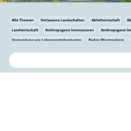
Alle Themen
Verlassene Landschaften
Abfallwirtschaft
A
Landwirtschaft
Anthropogene Immissionen
Anthropogene I
Vermeidung von Lebensmittelverlusten
Baden Württemberg
Bayern
Bayern
Beatmungssysteme
Beratung
Berlin
bilaterale Zu-sammenarbeit
Bildung
Bildung / Kommunikati
Pflanzenkohle
Biodiversität
Biodiversität
Biogas
Bioga
Vermeidung von Lebensmittelverlusten
Brandenburg
Breme
Bürgerwissenschaft
Capacity Building
Capacity Building
Kreislaufwirtschaft
Bürgerenergie
Bürgerbeteiligung
Citi
Citizen Science
Klimawandel
Klimakrise
Klimaschutz
Kooperation
Kooperation mit KMU
Grenzüberschreitend
D
Deutscher Umweltpreis
Digitale Bildung
Digitaler Landschaf