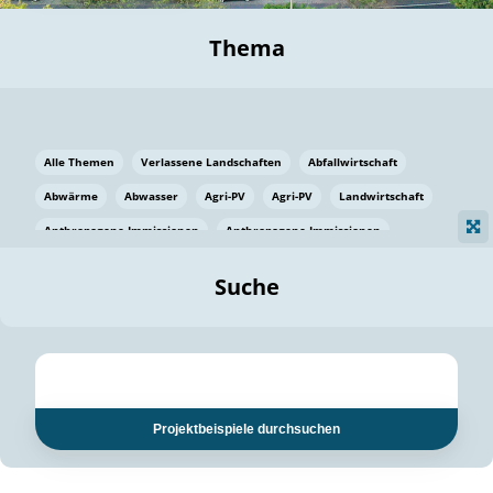
Thema
Alle Themen
Verlassene Landschaften
Abfallwirtschaft
Abwärme
Abwasser
Agri-PV
Agri-PV
Landwirtschaft
Anthropogene Immissionen
Anthropogene Immissionen
Vermeidung von Lebensmittelverlusten
Baden Württemberg
Suche
Ostsee
Bauen
Baumaterial
Bayern
Bayern
Beatmungssysteme
Beratung
Berlin
Bestäuber
bilaterale Zu-sammenarbeit
bilaterale Zu-sammenarbeit
Bildung
Bildung / Kommunikation
Projektbeispiele durchsuchen
Bildung für nachhaltige Entwicklung
Pflanzenkohle
Biodiversität
Biodiversität
Biogas
Biogas