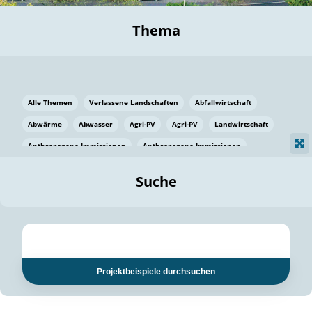
Thema
Alle Themen
Verlassene Landschaften
Abfallwirtschaft
Abwärme
Abwasser
Agri-PV
Agri-PV
Landwirtschaft
Anthropogene Immissionen
Anthropogene Immissionen
Vermeidung von Lebensmittelverlusten
Baden Württemberg
Suche
Ostsee
Bauen
Baumaterial
Bayern
Bayern
Beatmungssysteme
Beratung
Berlin
Bestäuber
bilaterale Zu-sammenarbeit
bilaterale Zu-sammenarbeit
Bildung
Bildung / Kommunikation
Projektbeispiele durchsuchen
Bildung für nachhaltige Entwicklung
Pflanzenkohle
Biodiversität
Biodiversität
Biogas
Biogas