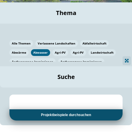
Thema
Alle Themen
Verlassene Landschaften
Abfallwirtschaft
Abwärme
Abwasser
Agri-PV
Agri-PV
Landwirtschaft
Anthropogene Immissionen
Anthropogene Immissionen
Vermeidung von Lebensmittelverlusten
Baden Württemberg
Suche
Ostsee
Bauen
Baumaterial
Bayern
Bayern
Beatmungssysteme
Beratung
Berlin
Bestäuber
bilaterale Zu-sammenarbeit
bilaterale Zu-sammenarbeit
Bildung
Bildung / Kommunikation
Projektbeispiele durchsuchen
Bildung für nachhaltige Entwicklung
Pflanzenkohle
Biodiversität
Biodiversität
Biogas
Biogas