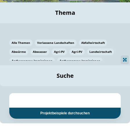
Thema
Alle Themen
Verlassene Landschaften
Abfallwirtschaft
Abwärme
Abwasser
Agri-PV
Agri-PV
Landwirtschaft
Anthropogene Immissionen
Anthropogene Immissionen
Vermeidung von Lebensmittelverlusten
Baden Württemberg
Suche
Ostsee
Bauen
Baumaterial
Bayern
Bayern
Beatmungssysteme
Beratung
Berlin
Bestäuber
bilaterale Zu-sammenarbeit
bilaterale Zu-sammenarbeit
Bildung
Bildung / Kommunikation
Projektbeispiele durchsuchen
Bildung für nachhaltige Entwicklung
Pflanzenkohle
Biodiversität
Biodiversität
Biogas
Biogas