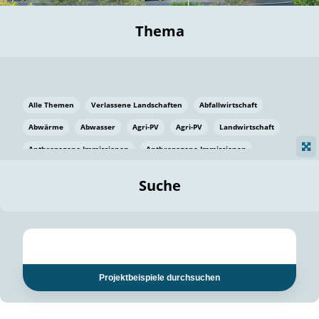
Thema
Alle Themen
Verlassene Landschaften
Abfallwirtschaft
Abwärme
Abwasser
Agri-PV
Agri-PV
Landwirtschaft
Anthropogene Immissionen
Anthropogene Immissionen
Vermeidung von Lebensmittelverlusten
Baden Württemberg
Suche
Ostsee
Bauen
Baumaterial
Bayern
Bayern
Beatmungssysteme
Beratung
Berlin
Bestäuber
bilaterale Zu-sammenarbeit
bilaterale Zu-sammenarbeit
Bildung
Bildung / Kommunikation
Projektbeispiele durchsuchen
Bildung für nachhaltige Entwicklung
Pflanzenkohle
Biodiversität
Biodiversität
Biogas
Biogas