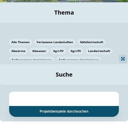
Thema
Alle Themen
Verlassene Landschaften
Abfallwirtschaft
Abwärme
Abwasser
Agri-PV
Agri-PV
Landwirtschaft
Anthropogene Immissionen
Anthropogene Immissionen
Vermeidung von Lebensmittelverlusten
Baden Württemberg
Suche
Ostsee
Bauen
Baumaterial
Bayern
Bayern
Beatmungssysteme
Beratung
Berlin
Bestäuber
bilaterale Zu-sammenarbeit
bilaterale Zu-sammenarbeit
Bildung
Bildung / Kommunikation
Projektbeispiele durchsuchen
Bildung für nachhaltige Entwicklung
Pflanzenkohle
Biodiversität
Biodiversität
Biogas
Biogas