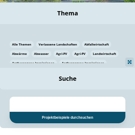
Thema
Alle Themen
Verlassene Landschaften
Abfallwirtschaft
Abwärme
Abwasser
Agri-PV
Agri-PV
Landwirtschaft
Anthropogene Immissionen
Anthropogene Immissionen
Vermeidung von Lebensmittelverlusten
Baden Württemberg
Suche
Ostsee
Bauen
Baumaterial
Bayern
Bayern
Beatmungssysteme
Beratung
Berlin
Bestäuber
bilaterale Zu-sammenarbeit
bilaterale Zu-sammenarbeit
Bildung
Bildung / Kommunikation
Projektbeispiele durchsuchen
Bildung für nachhaltige Entwicklung
Pflanzenkohle
Biodiversität
Biodiversität
Biogas
Biogas