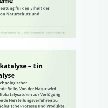
teme
Trinkwasserversorgung
E-Learning
eutung für den Erhalt des
von Naturschutz und
munikation
etz
Elektrizitätsversorgungsgesetz
tion der Städte
ourcenschonung
Umweltforschung
Umwelttechnik
emeinschaft
Energiewende
giewende
Entrepreneurship
Erdwärme
atalyse – Ein
euerbare Energien
mittelverschwendung
alyse
utz
Gamification
Gamification
echnologischer
de Rolle. Von der Natur wird
Geschlechtergerechtigkeit
Biokatalysatoren zur Verfügung
sten
Governance
Governance
hende Herstellungsverfahren zu
ser
Grüne Anleihen
Hamburg
nologische Prozesse und Produkte