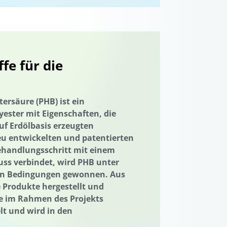
nachhaltiger Konsum
uartiersentwicklung
probung von neuen Methoden
Textilien
gen
fe für die
Ukraine
Ukraine
Umwelttechnik
ersäure (PHB) ist ein
n
Vernetzung
ester mit Eigenschaften, die
Wasser/Gewässer
Wasseraufbereitung
uf Erdölbasis erzeugten
eu entwickelten und patentierten
ation und Wissenstransfer
ehandlungsschritt mit einem
Wasserwirtschaft
Abwärme
ss verbindet, wird PHB unter
en Bedingungen gewonnen. Aus
rtschaft
Wasserressourcen
Produkte hergestellt und
de im Rahmen des Projekts
ation und Wissenstransfer
lt und wird in den
Wissenstransfer