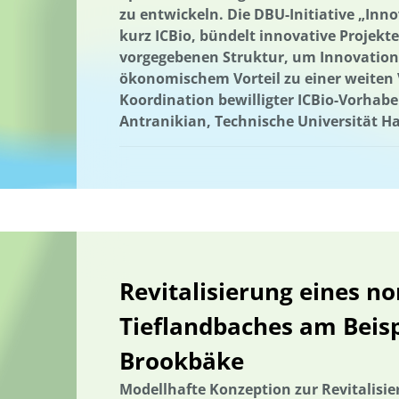
zu entwickeln. Die DBU-Initiative „Inn
Wärmeversorgung
Hessen
Holzbau in größeren Gebäudevol
kurz ICBio, bündelt innovative Projekte
Erhöhung der Akzeptanz und Kommunikation
Industriegebiet
vorgegebenen Struktur, um Innovation
ökonomischem Vorteil zu einer weiten V
Informationsvermittlung
Informationsvermittlung
Innovativ
Koordination bewilligter ICBio-Vorhaben
Innovative Kooperationsformate
Interdisziplinärer Einsatz
In
Antranikian, Technische Universität 
Internationale Aktivitäten
Internationales Projekt
Internation
Klimakrise
Klimaschutz
Klimawandel
Wissensabgleich un
Kommunale Raumplanung
Kommunikation
Kooperation
Kreislaufwirtschaft
Kulturgüterschutz
Kunststoffrecycling
Landnutzung
Landschaftsfunktionen
Landschaftsplanung
Revitalisierung eines n
Landschaftliche Resilienz
Landschaftsfunktionen
Landschaf
Tieflandbaches am Beis
Lebensmittelverschwendung
Niedersachsen
Machbarkeitsst
Brookbäke
Management von Habitatbäumen
Marburg
Marine Umweltbi
Marine Umweltbildung
Mecklenburg-Vorpommern
Meeresna
Modellhafte Konzeption zur Revitalisi