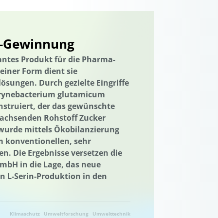
cklung
PPP
Primärenergieverbrauch
lt der Kulturlandschaft
n-Gewinnung
Qualifizierung
Qualifikation
santes Produkt für die Pharma-
einer Form dient sie
ahrungsmittelverlusten
lösungen. Durch gezielte Eingriffe
pfung
Regionale Wertschöpfung
rynebacterium glutamicum
Resilienz
Ressourcenschonung
struiert, der das gewünschte
achsenden Rohstoff Zucker
nutzung
Ressourcenbewirtschaftung
 wurde mittels Ökobilanzierung
g
Rheinland-Pfalz
m konventionellen, sehr
n. Die Ergebnisse versetzen die
Saisonalität
Schleswig-Holstein
GmbH in die Lage, das neue
Saisonalität
Start-up
n L-Serin-Produktion in den
zur Sicherung und Bewahrung
altigkeitsbildung
Klimaschutz
Umweltforschung
Umwelttechnik