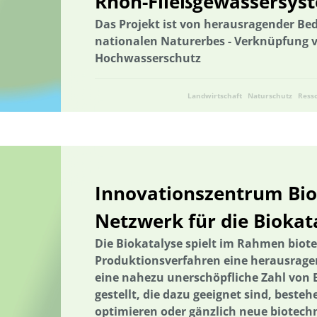
Rhön-Fließgewässersys
Digitaler Landschaftsplan
Digitalisierung
Digitalisierung
Das Projekt ist von herausragender Bed
nationalen Naturerbes - Verknüpfung 
E-Learning
Ökosystemleistungen
Bildung
Bildung / Kom
Hochwasserschutz
Bildung für nachhaltige Entwicklung
Elektrizitätsversorgungsges
Energetische Transformation der Städte
Energetische Transforma
Landwirtschaft
Naturschutz
Ress
Energieeffizienz und -einsparung
Energieerzeugung
Energieg
Energiegemeinschaft
Energieeffizienz und -einsparung
Ener
Entrepreneurship
Umweltkommunikation
Umweltforschung
Innovationszentrum Biok
Erhöhung der Akzeptanz und Kommunikation
Ernährung
Ern
Erprobung von neuen Methoden
Machbarkeitsstudie
Lebens
Netzwerk für die Biokat
Förderung der Vielfalt der Kulturlandschaft
Wälder und Waldsch
Die Biokatalyse spielt im Rahmen biot
Produktionsverfahren eine herausragen
Geschlechtergerechtigkeit
Erdwärme
Gesamtenergiesystem
eine nahezu unerschöpfliche Zahl von 
GIS-basierter Methodenbaukasten
GIS-basierter Methodenbauka
gestellt, die dazu geeignet sind, beste
Grenzüberschreitend
Netzausbau
Grundwasser
Grundwas
optimieren oder gänzlich neue biotech