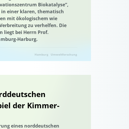
ovationszentrum Biokatalyse“,
umina
 in einer klaren, thematisch
Industriegebiet
en mit ökologischem wie
erbreitung zu verhelfen. Die
e Kooperationsformate
 liegt bei Herrn Prof.
terdisziplinärer Einsatz
Hamburg-Harburg.
ale Aktivitäten
Internationales Projekt
Hamburg
Umweltforschung
d Erfahrungsaustausch
Wissenstransfer
Kooperation mit KMU
Krankenhaus
Landnutzung
Ländliche Regionen
Landschaftliche Resilienz
orddeutschen
tsplanung
Landwirtschaft
piel der Kimmer-
udie
Management von Habitatbäumen
ldung
Meeresnaturschutz
turschutz
Kommunale Raumplanung
erung eines norddeutschen