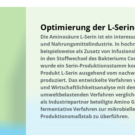
Politische Bildung
Bestäuber
Postkonflikt-Landschaftsentwi
Postkonflikt-Landschaftsentwicklung
Energieerzeugung
PPP
Primärenergieverbrauch
Projektbeispiel
Förderung der Vielfa
Optimierung der L-Seri
Schutz der Biodiversität
Schutz national wertvoller Kulturgüter
Die Aminosäure L-Serin ist ein interes
und Nahrungsmittelindustrie. In hochr
Qualifikation
Qualifizierung
Recycling
Reduzierung von N
beispielsweise als Zusatz von Infusions
Reduzierung von Nahrungsmittelverlusten
Regionale Wertschö
in den Stoffwechsel des Bakteriums
Co
Regionalität
Regionalität
Erneuerbare Energien
Resilienz
wurde ein Serin-Produktionsstamm kon
Produkt L-Serin ausgehend vom nachw
Ressourceneffizienz
Ressourcenbewirtschaftung
Ressourcen
produziert. Das entwickelte Verfahren
Ressourceneffizienz
Ressourcennutzung
Ressourcenschonun
und Wirtschaftlichkeitsanalyse mit de
umweltbelastenden Verfahren vergliche
Ländliche Regionen
Saarland
Sachsen
Sachsen-Anhalt
als Industriepartner beteiligte Amino 
Schutz der Biodiversität
Schutz national wertvoller Kulturgüter
fermentative Verfahren zur mikrobielle
Produktionsmaßstab zu überführen.
Stipendienprogramm
Storytelling
Storytelling
Strategie 
Strategie zur Sicherung und Bewahrung
Nachhaltigkeit
Nachh