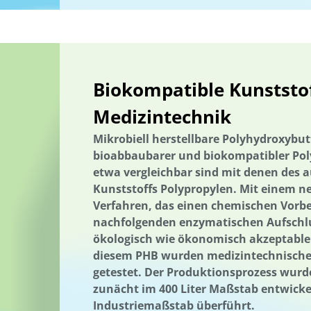
Nachhaltigkeitskompetenzen
Nachhaltigkeitskom-petenzen
Nachhaltige Fischerei
nachhaltiger Gartenbau
Nachhaltige Q
Nachhaltige Ernährung
Nachhaltige Regionalentwicklung
Er
Der russische Krieg gegen die Ukraine
Wärmeenergie
Thürin
Biokompatible Kunststof
Holzbau in größeren Gebäudevolumina
Trinkwasserversorgung
Medizintechnik
Umweltforschung
Umweltkommunikation
Umwelttechnik
Mikrobiell herstellbare Polyhydroxybutt
Verlassene Landschaften
Vermeidung von Lebensmittelverluste
bioabbaubarer und biokompatibler Poly
Wälder und Waldschutz
Wärmeenergie
Wärmeversorgung
etwa vergleichbar sind mit denen des a
Kunststoffs Polypropylen. Mit einem n
Wasseraufbereitung; Valorisierung organischer Reststoffe; Partizip
Verfahren, das einen chemischen Vorb
Wasserressourcen
Wasserverfügbarkeit
Wasserversorgung
nachfolgenden enzymatischen Aufschlu
ökologisch wie ökonomisch akzeptabl
Abfallwirtschaft
Abwasser
Wasserverfügbarkeit
Wasserwi
diesem PHB wurden medizintechnische 
Wasserversorgung
Wasseraufbereitung
getestet. Der Produktionsprozess wur
Wasseraufbereitung; Valorisierung organischer Reststoffe; Partizip
zunächt im 400 Liter Maßstab entwicke
Industriemaßstab überführt.
Wasser/Gewässer
Wissensabgleich und Erfahrungsaustausch