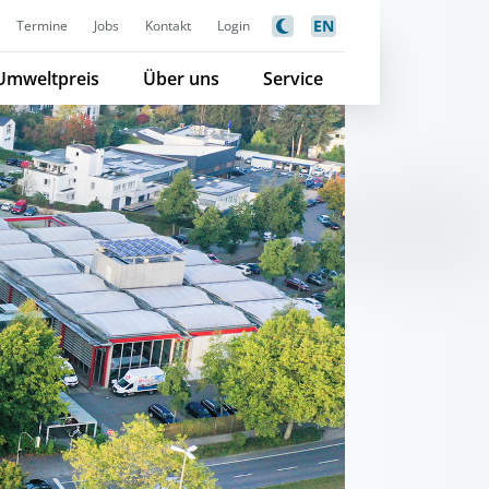
EN
Termine
Jobs
Kontakt
Login
Umweltpreis
Über uns
Service