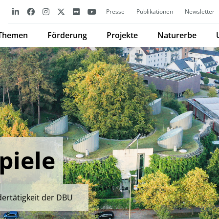
Presse
Publikationen
Newsletter
Themen
Förderung
Projekte
Naturerbe
piele
dertätigkeit der DBU