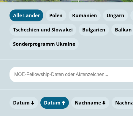
Alle Länder
Polen
Rumänien
Ungarn
Tschechien und Slowakei
Bulgarien
Balkan
Sonderprogramm Ukraine
Datum
Datum
Nachname
Nachn