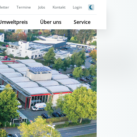
etter
Termine
Jobs
Kontakt
Login
Umweltpreis
Über uns
Service