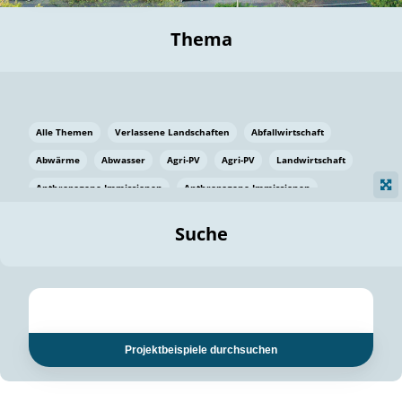
Thema
Alle Themen
Verlassene Landschaften
Abfallwirtschaft
Abwärme
Abwasser
Agri-PV
Agri-PV
Landwirtschaft
Anthropogene Immissionen
Anthropogene Immissionen
Vermeidung von Lebensmittelverlusten
Baden Württemberg
Suche
Ostsee
Bauen
Baumaterial
Bayern
Bayern
Beatmungssysteme
Beratung
Berlin
Bestäuber
bilaterale Zu-sammenarbeit
bilaterale Zu-sammenarbeit
Bildung
Bildung / Kommunikation
Projektbeispiele durchsuchen
Bildung für nachhaltige Entwicklung
Pflanzenkohle
Biodiversität
Biodiversität
Biogas
Biogas