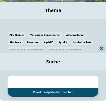
Thema
Alle Themen
Verlassene Landschaften
Abfallwirtschaft
Abwärme
Abwasser
Agri-PV
Agri-PV
Landwirtschaft
Anthropogene Immissionen
Anthropogene Immissionen
Vermeidung von Lebensmittelverlusten
Baden Württemberg
Suche
Ostsee
Bauen
Baumaterial
Bayern
Bayern
Beatmungssysteme
Beratung
Berlin
Bestäuber
bilaterale Zu-sammenarbeit
bilaterale Zu-sammenarbeit
Bildung
Bildung / Kommunikation
Projektbeispiele durchsuchen
Bildung für nachhaltige Entwicklung
Pflanzenkohle
Biodiversität
Biodiversität
Biogas
Biogas