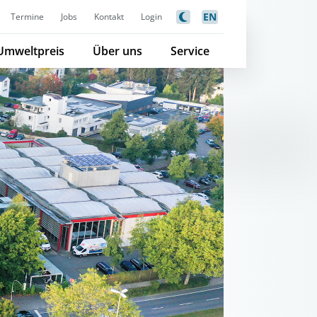
EN
Termine
Jobs
Kontakt
Login
Umweltpreis
Über uns
Service