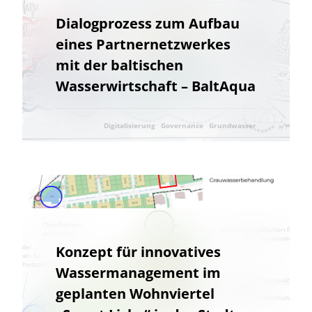
Wissenstransfer
Dialogprozess zum Aufbau
Umwelttechnik
Wissenstransfer
eines Partnernetzwerkes
mit der baltischen
Wasserwirtschaft – BaltAqua
Digitalisierung
Governance
Grundwasser
Innovative Kooperationsformate
Klimaschutz
Klimawandel
Landwirtschaft
Nachhaltige Regionalentwicklung
Networking
Konzept für innovatives
Nitratbelastung
Ressourcenschonung
Wassermanagement im
geplanten Wohnviertel
Umweltforschung
Umwelttechnik
Wasserressourcen