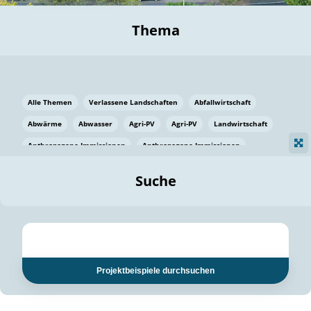
Thema
Alle Themen
Verlassene Landschaften
Abfallwirtschaft
Abwärme
Abwasser
Agri-PV
Agri-PV
Landwirtschaft
Anthropogene Immissionen
Anthropogene Immissionen
Vermeidung von Lebensmittelverlusten
Baden Württemberg
Suche
Ostsee
Bauen
Baumaterial
Bayern
Bayern
Beatmungssysteme
Beratung
Berlin
Bestäuber
bilaterale Zu-sammenarbeit
bilaterale Zu-sammenarbeit
Bildung
Bildung / Kommunikation
Projektbeispiele durchsuchen
Bildung für nachhaltige Entwicklung
Pflanzenkohle
Biodiversität
Biodiversität
Biogas
Biogas