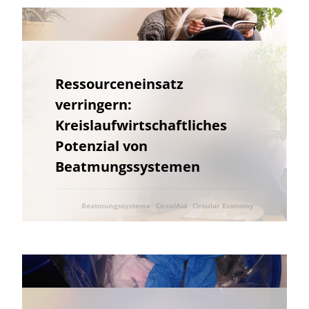
Governance
Governance
Grenzüberschreitend
Netzausbau
Grundwasser
Grundwasser
Grüne Anleihen
Hamburg
Wärmeversorgung
Hessen
Holzbau in größeren Gebäudevolumina
Ressourceneinsatz
Erhöhung der Akzeptanz und Kommunikation
Industriegebiet
verringern:
Industriegebiet
Informationsvermittlung
Kreislaufwirtschaftliches
Informationsvermittlung
Innovative Kooperationsformate
Potenzial von
Innovative Kooperationsformate
Interdisziplinärer Einsatz
Beatmungssystemen
Interdisziplinärer Einsatz
Internationale Aktivitäten
Internationales Projekt
Internationale Aktivitäten
Beatmungssysteme
CirculAid
Circular Economy
Internationales Projekt
Klimakrise
Klimaschutz
Ressourcenschonung
Klimawandel
Wissensabgleich und Erfahrungsaustausch
Wissenstransfer
Kommunale Raumplanung
Kommunikation
Kooperation
Kooperation mit KMU
Krankenhaus
Kreislaufwirtschaft
Kulturgüterschutz
Kunststoffrecycling