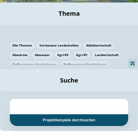
Thema
Alle Themen
Verlassene Landschaften
Abfallwirtschaft
Abwärme
Abwasser
Agri-PV
Agri-PV
Landwirtschaft
Anthropogene Immissionen
Anthropogene Immissionen
Vermeidung von Lebensmittelverlusten
Baden Württemberg
Suche
Ostsee
Bauen
Baumaterial
Bayern
Bayern
Beatmungssysteme
Beratung
Berlin
Bestäuber
bilaterale Zu-sammenarbeit
bilaterale Zu-sammenarbeit
Bildung
Bildung / Kommunikation
Projektbeispiele durchsuchen
Bildung für nachhaltige Entwicklung
Pflanzenkohle
Biodiversität
Biodiversität
Biogas
Biogas