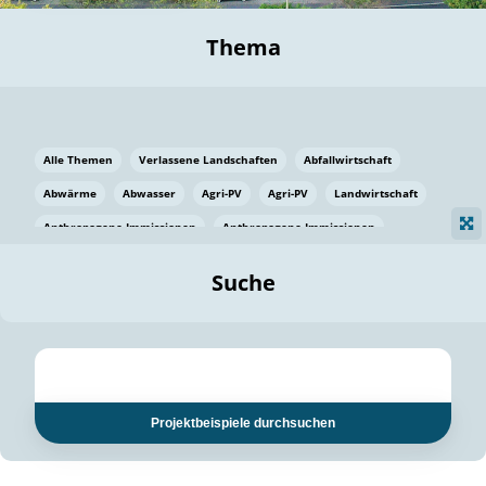
Thema
Alle Themen
Verlassene Landschaften
Abfallwirtschaft
Abwärme
Abwasser
Agri-PV
Agri-PV
Landwirtschaft
Anthropogene Immissionen
Anthropogene Immissionen
Vermeidung von Lebensmittelverlusten
Baden Württemberg
Suche
Ostsee
Bauen
Baumaterial
Bayern
Bayern
Beatmungssysteme
Beratung
Berlin
Bestäuber
bilaterale Zu-sammenarbeit
bilaterale Zu-sammenarbeit
Bildung
Bildung / Kommunikation
Projektbeispiele durchsuchen
Bildung für nachhaltige Entwicklung
Pflanzenkohle
Biodiversität
Biodiversität
Biogas
Biogas