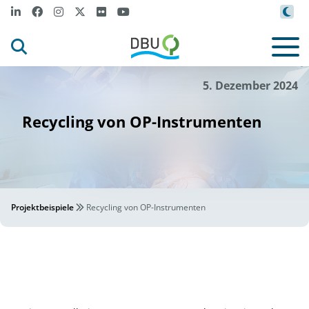
m
im
t
.
vad
- s
ock
.adobe
co
©
5. Dezember 2024
Recycling von OP-Instrumenten
Projektbeispiele
Recycling von OP-Instrumenten