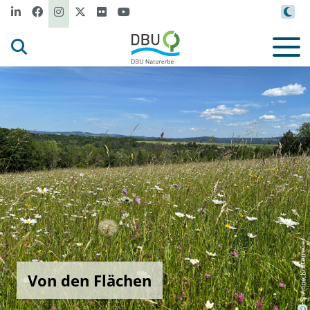
Simone Krutemeier
Von den Flächen
©