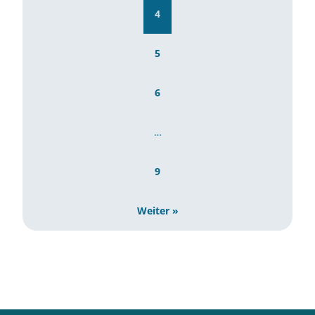
4
5
6
…
9
Weiter »