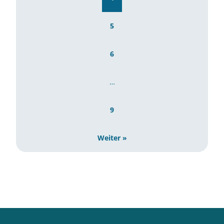
5
6
…
9
Weiter »