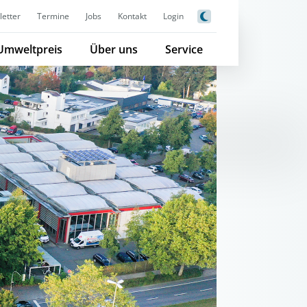
etter
Termine
Jobs
Kontakt
Login
Umweltpreis
Über uns
Service