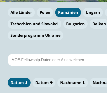
Alle Länder
Polen
Rumänien
Ungarn
Tschechien und Slowakei
Bulgarien
Balkan
Sonderprogramm Ukraine
Datum
Datum
Nachname
Nachn