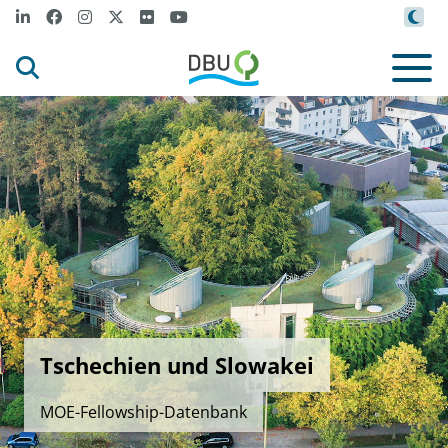
Tschechien und Slowakei
MOE-Fellowship-Datenbank