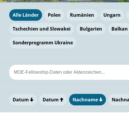
Alle Länder
Polen
Rumänien
Ungarn
Tschechien und Slowakei
Bulgarien
Balkan
Sonderprogramm Ukraine
Datum
Datum
Nachname
Nachn