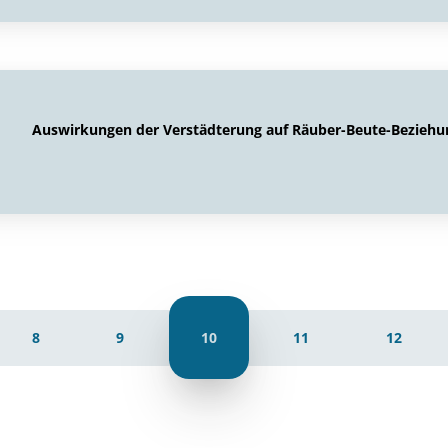
Auswirkungen der Verstädterung auf Räuber-Beute-Bezieh
8
9
10
11
12