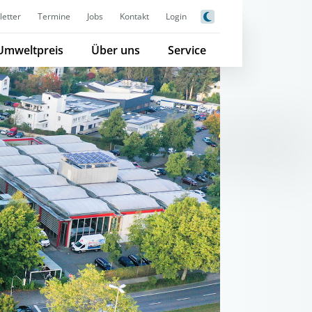
etter
Termine
Jobs
Kontakt
Login
Umweltpreis
Über uns
Service