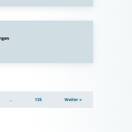
ungen
…
135
Weiter »