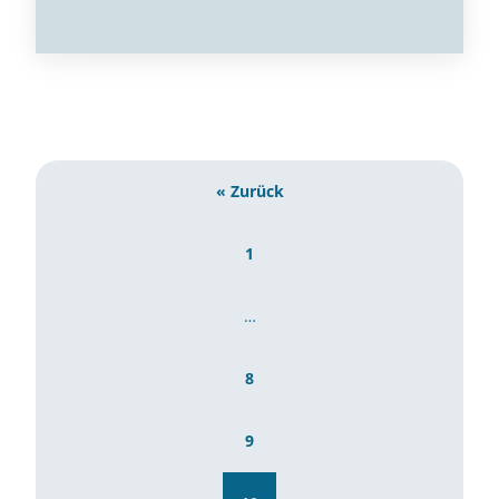
« Zurück
1
…
8
9