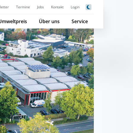
etter
Termine
Jobs
Kontakt
Login
Umweltpreis
Über uns
Service