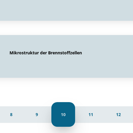
Mikrostruktur der Brennstoffzellen
8
9
10
11
12