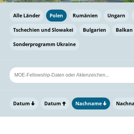
Alle Länder
Polen
Rumänien
Ungarn
Tschechien und Slowakei
Bulgarien
Balkan
Sonderprogramm Ukraine
Datum
Datum
Nachname
Nachn