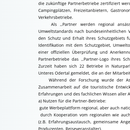
die zukünftige Partnerbetriebe zertifiziert we
Campingplätzen, Freizeitanbietern, Gastron
Verkehrsbetriebe.
Als ,,Partner werden regional ansässig
Umweltstandards nach bundeseinheitlichen Vo
den Schutz und Erhalt ihres Schutzgebiets f
Identifikation mit dem Schutzgebiet, Umwelto
einer offiziellen Überprüfung und Anerken
Partnerbetriebe das ,,Partner-Logo ihres S
Zurzeit haben sich 22 Betriebe in Naturpa
Unteres Odertal gemeldet, die an der Mitarbeit i
Während der Forschung wurde der Aspekt
Zusammenarbeit auf die touristische Entwi
Erfahrungen und des fachlichen Wissen aller A
a) Nutzen für die Partner-Betriebe:
 gute Werbeplattform regional, aber auch nat
 durch Kooperation vom regionalen wie auch
(z.B. Erfahrungsaustausch, gemeinsame Angeb
Produzenten, Reiseveranstalter),