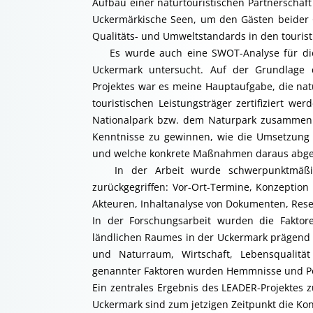
Aufbau einer naturtouristischen Partnerschaf
Uckermärkische Seen, um den Gästen beider G
Qualitäts- und Umweltstandards in den tourist
Es wurde auch eine SWOT-Analyse für die 
Uckermark untersucht. Auf der Grundlage 
Projektes war es meine Hauptaufgabe, die nat
touristischen Leistungsträger zertifiziert wer
Nationalpark bzw. dem Naturpark zusammen 
Kenntnisse zu gewinnen, wie die Umsetzung de
und welche konkrete Maßnahmen daraus abgel
In der Arbeit wurde schwerpunktmäßig 
zurückgegriffen: Vor-Ort-Termine, Konzeptio
Akteuren, Inhaltanalyse von Dokumenten, Rese
In der Forschungsarbeit wurden die Faktore
ländlichen Raumes in der Uckermark prägend u
und Naturraum, Wirtschaft, Lebensqualit
genannter Faktoren wurden Hemmnisse und Po
Ein zentrales Ergebnis des LEADER-Projektes z
Uckermark sind zum jetzigen Zeitpunkt die Kon