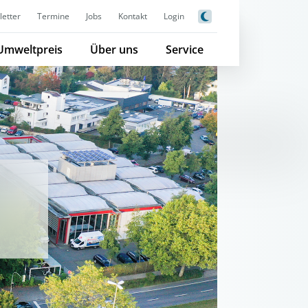
etter
Termine
Jobs
Kontakt
Login
Umweltpreis
Über uns
Service