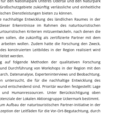
t für den Nationalpark Unteres Odertal und den Naturpark
roßschutzgebiete zukünftig verlässliche und einheitliche
ischen Dienstleistungen bieten zu können.
nachhaltige Entwicklung des ländlichen Raumes in der
dieser Erkenntnisse im Rahmen des naturtouristischen
urtouristischen Kriterien mitzuentwickeln, nach denen die
den sollen, die zukünftig als zertifizierte Partner mit dem
arbeiten wollen. Zudem hatte die Forschung den Zweck,
s konstruierten Leitbildes in der Region realisiert wird
eitet werden.
auf folgende Methoden der qualitativen Forschung
n und Durchführung von Workshops in der Region mit den
arch, Datenanalyse, Experteninterviews und Beobachtung.
n untersucht, die für die nachhaltige Entwicklung des
nd entscheidend sind. Prioritär wurden festgestellt: Lage
ät und Humanressourcen. Unter Berücksichtigung oben
tenziale der Lokalen Aktionsgruppe Uckermark bestimmt.
um Aufbau der naturtouristischen Partner-Initiative in der
zeption der Leitfäden für die Vor-Ort-Begutachtung, durch