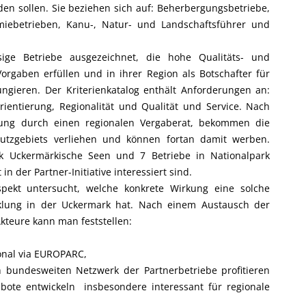
rden sollen. Sie beziehen sich auf: Beherbergungsbetriebe,
omiebetrieben, Kanu-, Natur- und Landschaftsführer und
e Betriebe ausgezeichnet, die hohe Qualitäts- und
rgaben erfüllen und in ihrer Region als Botschafter für
ungieren. Der Kriterienkatalog enthält Anforderungen an:
rientierung, Regionalität und Qualität und Service. Nach
nung durch einen regionalen Vergaberat, bekommen die
chutzgebiets verliehen und können fortan damit werben.
rk Uckermärkische Seen und 7 Betriebe in Nationalpark
n der Partner-Initiative interessiert sind.
 untersucht, welche konkrete Wirkung eine solche
cklung in der Uckermark hat. Nach einem Austausch der
kteure kann man feststellen:
ional via EUROPARC,
 bundesweiten Netzwerk der Partnerbetriebe profitieren
ote entwickeln  insbesondere interessant für regionale