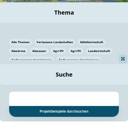
Thema
Alle Themen
Verlassene Landschaften
Abfallwirtschaft
Abwärme
Abwasser
Agri-PV
Agri-PV
Landwirtschaft
Anthropogene Immissionen
Anthropogene Immissionen
Vermeidung von Lebensmittelverlusten
Baden Württemberg
Suche
Ostsee
Bauen
Baumaterial
Bayern
Bayern
Beatmungssysteme
Beratung
Berlin
Bestäuber
bilaterale Zu-sammenarbeit
bilaterale Zu-sammenarbeit
Bildung
Bildung / Kommunikation
Projektbeispiele durchsuchen
Bildung für nachhaltige Entwicklung
Pflanzenkohle
Biodiversität
Biodiversität
Biogas
Biogas