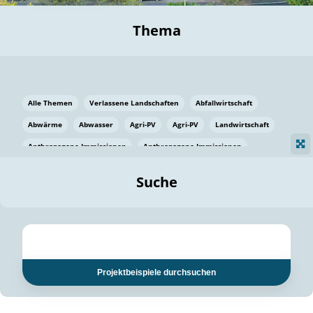
Thema
Alle Themen
Verlassene Landschaften
Abfallwirtschaft
Abwärme
Abwasser
Agri-PV
Agri-PV
Landwirtschaft
Anthropogene Immissionen
Anthropogene Immissionen
Vermeidung von Lebensmittelverlusten
Baden Württemberg
Suche
Ostsee
Bauen
Baumaterial
Bayern
Bayern
Beatmungssysteme
Beratung
Berlin
Bestäuber
bilaterale Zu-sammenarbeit
bilaterale Zu-sammenarbeit
Bildung
Bildung / Kommunikation
Projektbeispiele durchsuchen
Bildung für nachhaltige Entwicklung
Pflanzenkohle
Biodiversität
Biodiversität
Biogas
Biogas