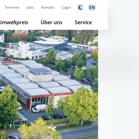
EN
Termine
Jobs
Kontakt
Login
Umweltpreis
Über uns
Service