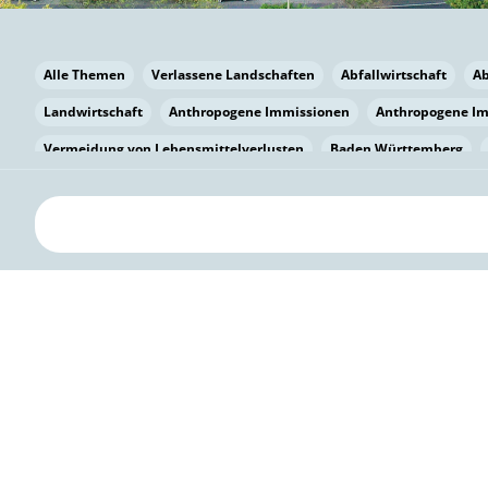
Alle Themen
Verlassene Landschaften
Abfallwirtschaft
A
Landwirtschaft
Anthropogene Immissionen
Anthropogene I
Vermeidung von Lebensmittelverlusten
Baden Württemberg
Bayern
Bayern
Beatmungssysteme
Beratung
Berlin
bilaterale Zu-sammenarbeit
Bildung
Bildung / Kommunikati
Pflanzenkohle
Biodiversität
Biodiversität
Biogas
Bioga
Vermeidung von Lebensmittelverlusten
Brandenburg
Breme
Bürgerwissenschaft
Capacity Building
Capacity Building
Kreislaufwirtschaft
Bürgerenergie
Bürgerbeteiligung
Citi
Citizen Science
Klimawandel
Klimakrise
Klimaschutz
Kooperation
Kooperation mit KMU
Grenzüberschreitend
D
Deutscher Umweltpreis
Digitale Bildung
Digitaler Landschaf