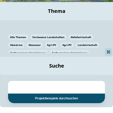
Thema
Alle Themen
Verlassene Landschaften
Abfallwirtschaft
Abwärme
Abwasser
Agri-PV
Agri-PV
Landwirtschaft
Anthropogene Immissionen
Anthropogene Immissionen
Vermeidung von Lebensmittelverlusten
Baden Württemberg
Suche
Ostsee
Bauen
Baumaterial
Bayern
Bayern
Beatmungssysteme
Beratung
Berlin
Bestäuber
bilaterale Zu-sammenarbeit
bilaterale Zu-sammenarbeit
Bildung
Bildung / Kommunikation
Projektbeispiele durchsuchen
Bildung für nachhaltige Entwicklung
Pflanzenkohle
Biodiversität
Biodiversität
Biogas
Biogas