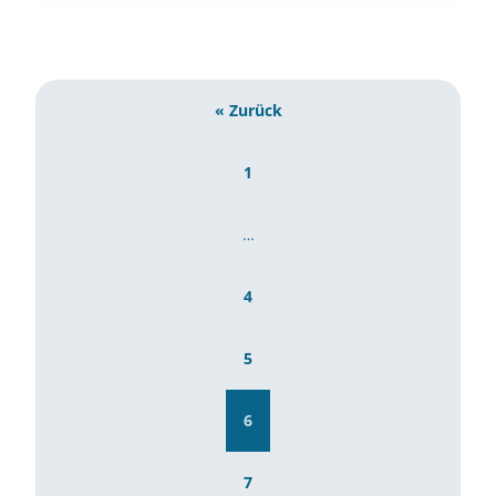
« Zurück
1
…
4
5
6
7