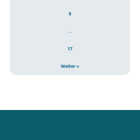
8
…
17
Weiter »