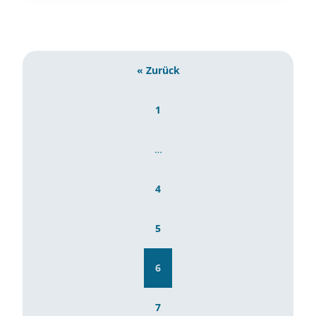
« Zurück
1
…
4
5
6
7