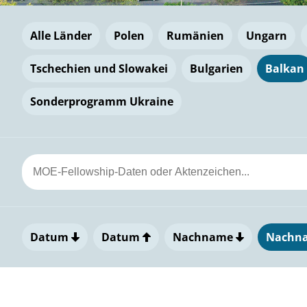
Alle Länder
Polen
Rumänien
Ungarn
Tschechien und Slowakei
Bulgarien
Balkan
Sonderprogramm Ukraine
Datum
Datum
Nachname
Nachn