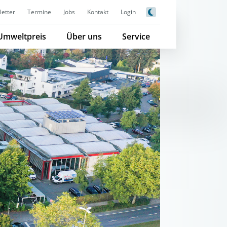
etter
Termine
Jobs
Kontakt
Login
Umweltpreis
Über uns
Service