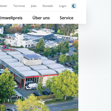
etter
Termine
Jobs
Kontakt
Login
Umweltpreis
Über uns
Service