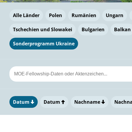
Alle Länder
Polen
Rumänien
Ungarn
Tschechien und Slowakei
Bulgarien
Balkan
Sonderprogramm Ukraine
Datum
Datum
Nachname
Nachn