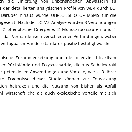
rch die Einleitung von unbehandelten Abwässern zu
 der detaillierten analytischen Profile von WER durch LC-
. Darüber hinaus wurde UHPLC-ESI QTOF MSMS für die
eingesetzt. Nach der LC-MS-Analyse wurden 8 Verbindungen
ide, 2 phenolische Diterpene, 2 Monocarbonsäuren und 1
en das Vorhandensein verschiedener Verbindungen, wobei
 verfügbaren Handelsstandards positiv bestätigt wurde.
emische Zusammensetzung und die potenziell bioaktiven
ser Rückstände und Polysaccharide, die aus Salbeiextrakt
 potenziellen Anwendungen und Vorteile, wie z. B. ihrer
. Die Ergebnisse dieser Studie können zur Entwicklung
ation beitragen und die Nutzung von bisher als Abfall
 wirtschaftliche als auch ökologische Vorteile mit sich