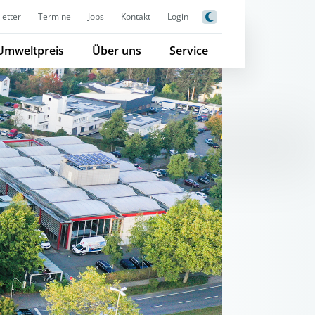
etter
Termine
Jobs
Kontakt
Login
Umweltpreis
Über uns
Service