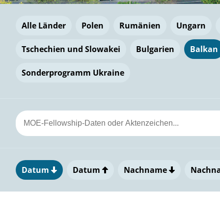
Alle Länder
Polen
Rumänien
Ungarn
Tschechien und Slowakei
Bulgarien
Balkan
Sonderprogramm Ukraine
Datum
Datum
Nachname
Nachn