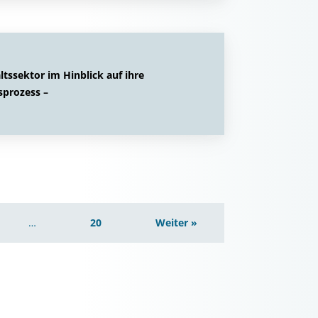
tssektor im Hinblick auf ihre
sprozess –
…
20
Weiter »